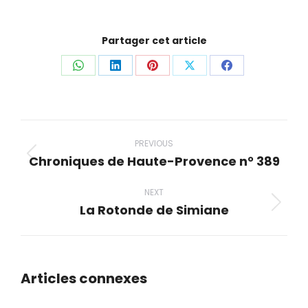
Partager cet article
Share
Share
Share
Share
Share
on
on
on
on
on
WhatsApp
LinkedIn
Pinterest
X
Facebook
Post
navigation
PREVIOUS
Chroniques de Haute-Provence n° 389
Previous
post:
NEXT
La Rotonde de Simiane
Next
post:
Articles connexes