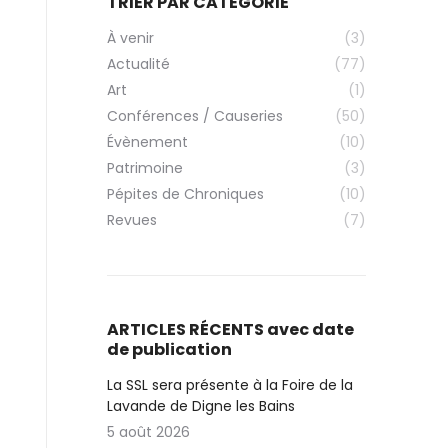
TRIER PAR CATÉGORIE
À venir
(3)
Actualité
(77)
Art
(1)
Conférences / Causeries
(50)
Évènement
(10)
Patrimoine
(3)
Pépites de Chroniques
(10)
Revues
(7)
ARTICLES RÉCENTS avec date
de publication
La SSL sera présente à la Foire de la
Lavande de Digne les Bains
5 août 2026