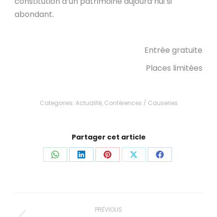
constitution d’un patrimoine aujourd’hui si
abondant.
Entrée gratuite
Places limitées
Categories:
Actualité
,
Conférences / Causeries
Partager cet article
Share
Share
Share
Share
Share
on
on
on
on
on
WhatsApp
LinkedIn
Pinterest
X
Facebook
Post
navigation
PREVIOUS