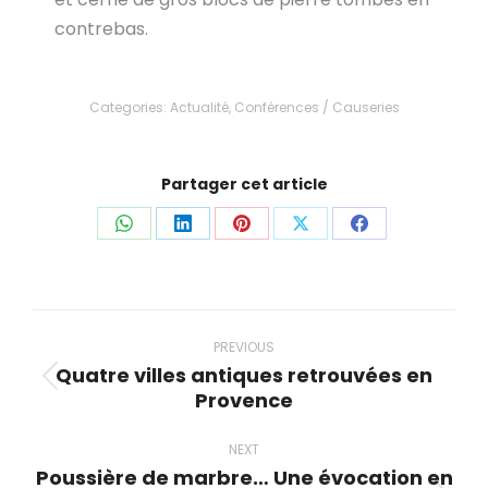
contrebas.
Categories:
Actualité
,
Conférences / Causeries
Partager cet article
Share
Share
Share
Share
Share
on
on
on
on
on
WhatsApp
LinkedIn
Pinterest
X
Facebook
Post
navigation
PREVIOUS
Quatre villes antiques retrouvées en
Previous
Provence
post:
NEXT
Poussière de marbre… Une évocation en