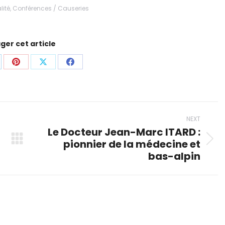
lité
,
Conférences / Causeries
ger cet article
are
Share
Share
Share
on
on
on
p
nkedIn
Pinterest
X
Facebook
NEXT
Le Docteur Jean-Marc ITARD :
pionnier de la médecine et
Next
bas-alpin
post: