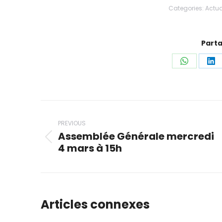
Categories:
Actua
Parta
Share
Sh
on
on
WhatsAp
Li
Post
navigation
PREVIOUS
Assemblée Générale mercredi
Previous
4 mars à 15h
post:
Articles connexes