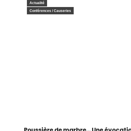
Actualité
Conférences / Causeries
Poussière de marbre… Une évocati