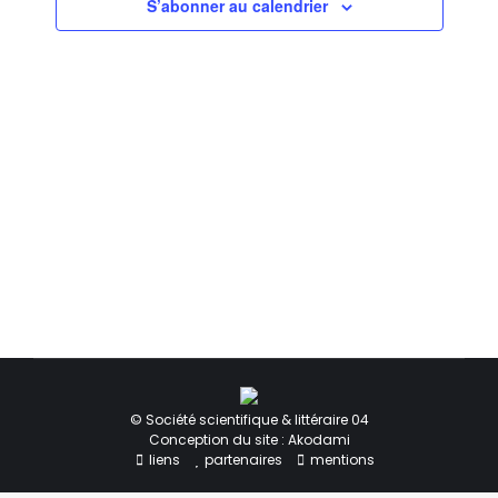
Évèneme
S’abonner au calendrier
© Société scientifique & littéraire 04
Conception du site : Akodami
liens
partenaires
mentions