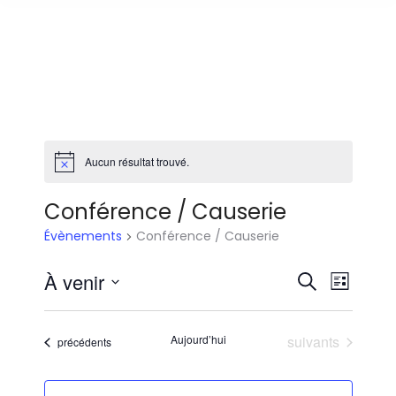
Aucun résultat trouvé.
Notice
Conférence / Causerie
Évènements
Conférence / Causerie
Recherch
Navig
À venir
Recherche
Liste
de
et
Sélectionnez
vues
navigatio
une
Évène
Évènements
Aujourd’hui
suivants
Évènements
précédents
de
date.
vues