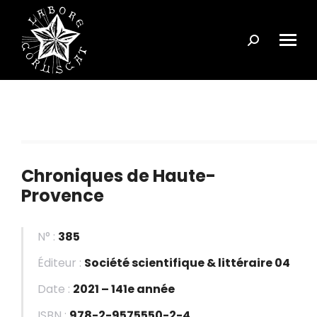
Search:
Chroniques de Haute-
Provence
N° :
385
Éditeur :
Société scientifique & littéraire 04
Date :
2021 – 141e année
ISBN :
978-2-9575550-2-4