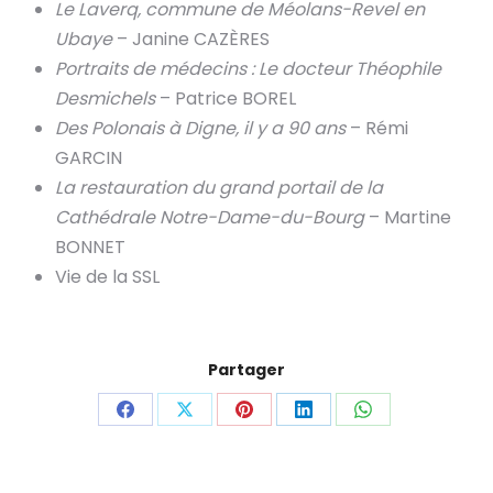
Le Laverq, commune de Méolans-Revel en
Ubaye
– Janine CAZÈRES
Portraits de médecins : Le docteur Théophile
Desmichels
– Patrice BOREL
Des Polonais à Digne, il y a 90 ans
– Rémi
GARCIN
La restauration du grand portail de la
Cathédrale Notre-Dame-du-Bourg
– Martine
BONNET
Vie de la SSL
Partager
Share
Share
Share
Share
Share
on
on
on
on
on
Facebook
X
Pinterest
LinkedIn
WhatsApp