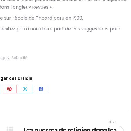
ans l’onglet « Revues ».
le sur l’école de Thoard paru en 1990.
’hésitez pas à nous faire part de vos suggestions pour
egory:
Actualité
ger cet article
are
Share
Share
Share
on
on
on
p
nkedIn
Pinterest
X
Facebook
NEXT
Les guerres de religion dans les