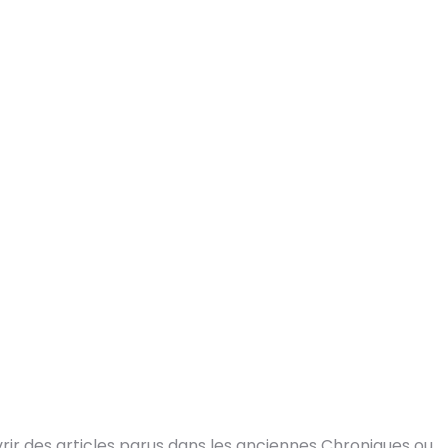
ir des articles parus dans les anciennes Chroniques ou