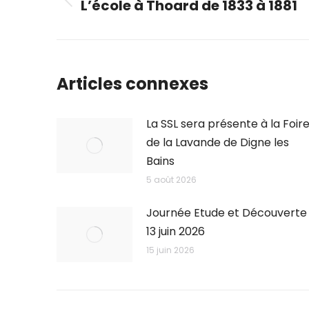
L’école à Thoard de 1833 à 1881
Previous
post:
Articles connexes
La SSL sera présente à la Foir
de la Lavande de Digne les
Bains
5 août 2026
Journée Etude et Découverte
13 juin 2026
15 juin 2026