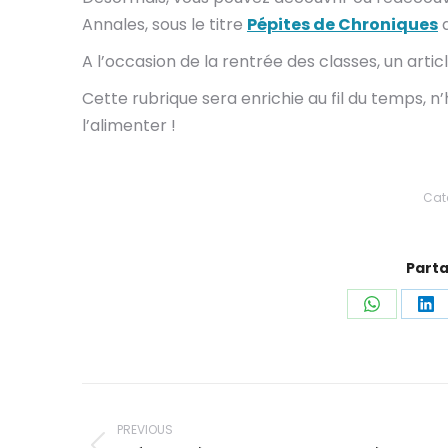
Annales, sous le titre
Pépites de Chroniques
d
A l’occasion de la rentrée des classes, un artic
Cette rubrique sera enrichie au fil du temps, n
l’alimenter !
Cat
Parta
Share
Sh
on
on
WhatsAp
Li
Post
navigation
PREVIOUS