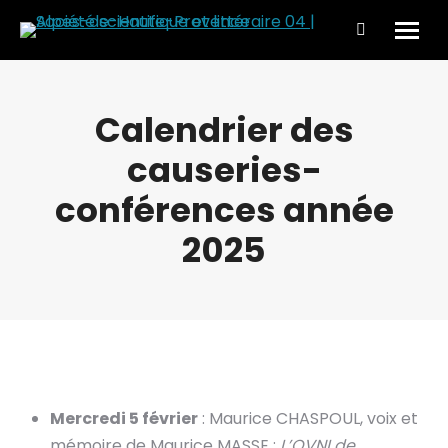
Search:
Calendrier des
causeries-
conférences année
2025
Mercredi 5 février
: Maurice CHASPOUL, voix et
mémoire de Maurice MASSE :
L’OVNI de