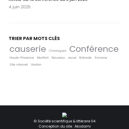
4 juin 2026
TRIER PAR MOTS CLÉS
causerie
Conférence
Chroniques
Haute-Provence
Mailfert
Nouveau
revue
Rotonde
Simiane
Site internet
Verdon
© Société scientifique & littéraire 04
Conception du site : Akodami