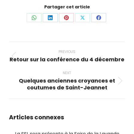
Partager cet article
Share
Share
Share
Share
Share
on
on
on
on
on
WhatsApp
LinkedIn
Pinterest
X
Facebook
Post
navigation
PREVIOUS
Retour sur la conférence du 4 décembre
Previous
post:
NEXT
Quelques anciennes croyances et
Next
coutumes de Saint-Jeannet
post:
Articles connexes
La SSL sera présente à la Foire de la Lavande