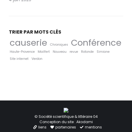
TRIER PAR MOTS CLÉS
causerie
Conférence
Chroniques
Haute-Provence
Mailfert
Nouveau
revue
Rotonde
Simiane
Site internet
Verdon
© Société scientifique & littéraire 04
Conception du site : Akodami
liens
partenaires
mentions