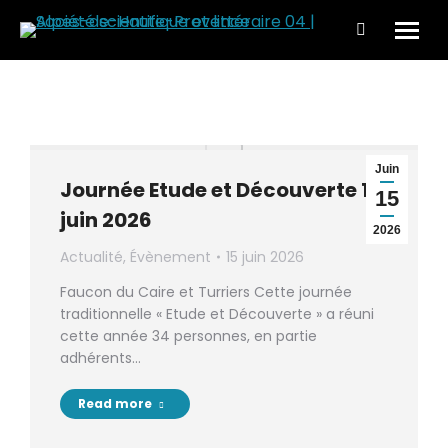
Search:
Juin
Journée Etude et Découverte 13
15
juin 2026
2026
Actualité
,
Évènement
15 juin 2026
Faucon du Caire et Turriers Cette journée
traditionnelle « Etude et Découverte » a réuni
cette année 34 personnes, en partie
adhérents…
Read more