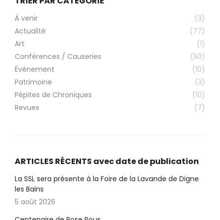
TRIER PAR CATÉGORIE
À venir
(3)
Actualité
(77)
Art
(1)
Conférences / Causeries
(50)
Évènement
(10)
Patrimoine
(3)
Pépites de Chroniques
(10)
Revues
(7)
ARTICLES RÉCENTS avec date de publication
La SSL sera présente à la Foire de la Lavande de Digne
les Bains
5 août 2026
Centenaire de Rose Pous