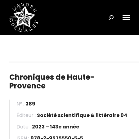
Search:
Chroniques de Haute-
Provence
N° :
389
Éditeur :
Société scientifique & littéraire 04
Date :
2023 – 143e année
ISBN :
978-2-9575550-5-5