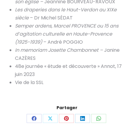
son église –
Jeannine BOURVÉAU-RAVOUX
Les draperies dans le Haut-Verdon au XIXe
siècle
– Dr Michel SÉDAT
Semper ardens, Marcel PROVENCE ou 15 ans
d’agitation culturelle en Haute-Provence
(1925-1939)
– André POGGIO
In memoriam Josette Chambonnet –
Janine
CAZÈRES
48e journée « étude et découverte » Annot, 17
juin 2023
Vie de la SSL
Partager
Share
Share
Share
Share
Share
on
on
on
on
on