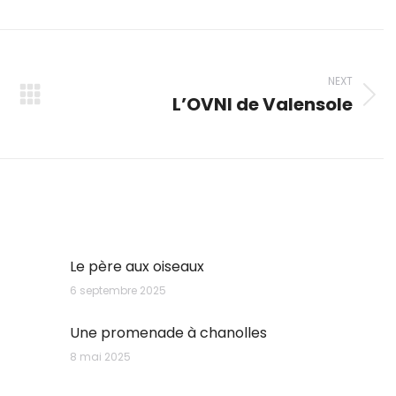
p
nkedIn
Pinterest
X
Facebook
NEXT
L’OVNI de Valensole
Next
post:
Le père aux oiseaux
6 septembre 2025
Une promenade à chanolles
8 mai 2025