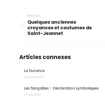
WhatsAp
Li
Post
PREVIOUS
navigation
Quelques anciennes
croyances et coutumes de
Previous
Saint-Jeannet
post:
Articles connexes
La Durance
7 janvier 2026
Les fiançailles – Déclaration symboliques
24 juin 2025