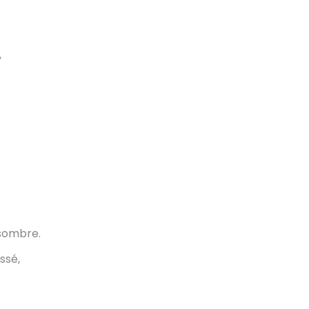
,
 sombre.
ssé,