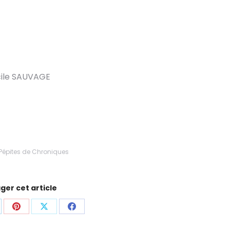
ile SAUVAGE
Pépites de Chroniques
ger cet article
are
Share
Share
Share
on
on
on