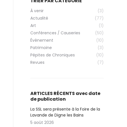
TRIER PAR CATÉGORIE
À venir
(3)
Actualité
(77)
Art
(1)
Conférences / Causeries
(50)
Évènement
(10)
Patrimoine
(3)
Pépites de Chroniques
(10)
Revues
(7)
ARTICLES RÉCENTS avec date
de publication
La SSL sera présente à la Foire de la
Lavande de Digne les Bains
5 août 2026