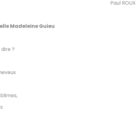
Paul ROUX
lle Madeleine Guieu
dire ?
heveux
ublimes,
es