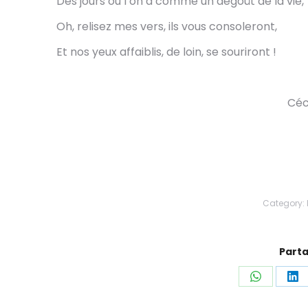
Des jours où l’on a comme un dégoût de la vie,
Oh, relisez mes vers, ils vous consoleront,
Et nos yeux affaiblis, de loin, se souriront !
Céc
Category:
Parta
Share
Sh
on
on